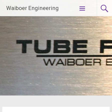
Ga
Waiboer Engineering
naar
de
inhoud